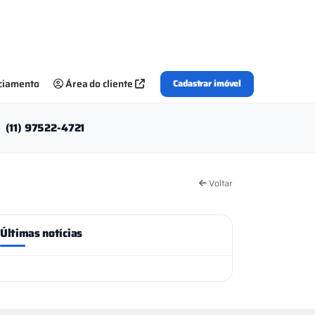
nciamento
Área do cliente
Cadastrar imóvel
(11) 97522-4721
Voltar
Últimas notícias