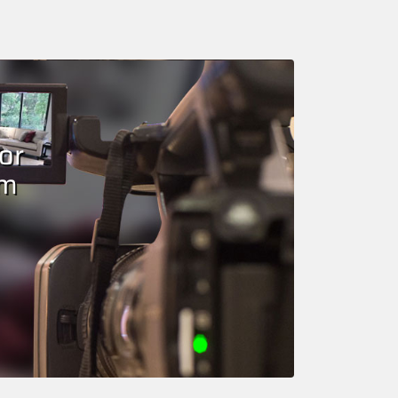
or
om