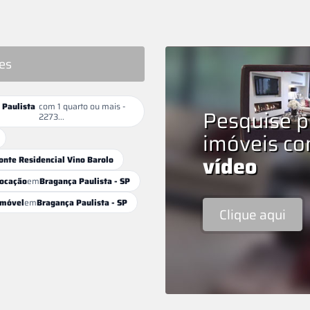
es
 Paulista
com 1 quarto ou mais -
Pesquise p
2273...
imóveis c
vídeo
onte Residencial Vino Barolo
locação
em
Bragança Paulista - SP
Imóvel
em
Bragança Paulista - SP
Clique aqui