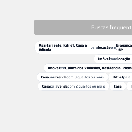
Buscas frequent
Apartamento, Kitnet, Casa e
Bragança
para
locação
em
Edícula
- SP
Imóvel
para
locação
Imóvel
em
Quinta dos Vinhedos, Residencial Piem
Casa
para
venda
com 3 quartos ou mais
Kitnet
para
Casa
para
venda
com 2 quartos ou mais
Casa